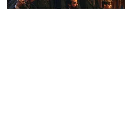
Grupo de fados
Este grupo, iniciado em 2017 por 4 jovens ISCAPIANOS, é
composto por estudantes que dedicam, grande parte do
seu tempo à exploração e divulgação do Fado de Coimbra.
A história e tradição que acarretam fazem-se sentir na
música que entra nos nossos ouvidos e toca os nossos
corações.