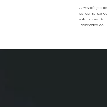
A Associação de
se como sendo 
estudantes do I
Politécnico do P