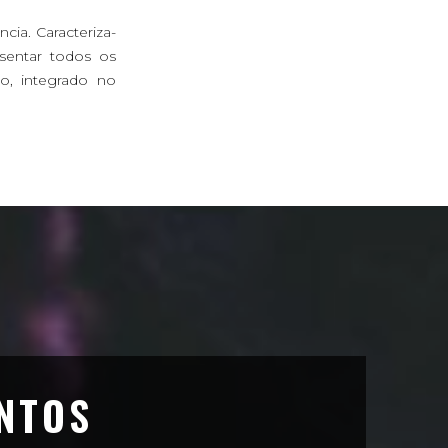
ia. Caracteriza-
sentar todos os
to, integrado no
NTOS