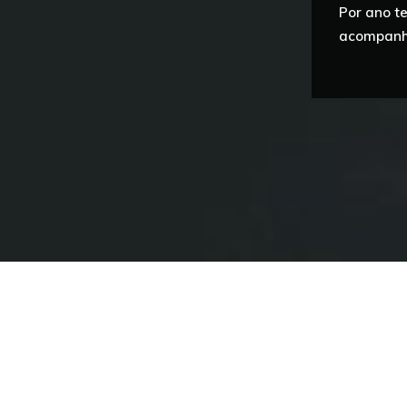
Por ano t
acompanha
“MAIS DE 80
4
DIRIGENTES
DEPARTAMENTO
ASSOCIATIVOS”