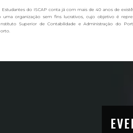
 Estudantes do ISCAP conta já com mais de 40 anos de existênc
uma organização sem fins lucrativos, cujo objetivo é repre
nstituto Superior de Contabilidade e Administração do Por
orto.
EVE